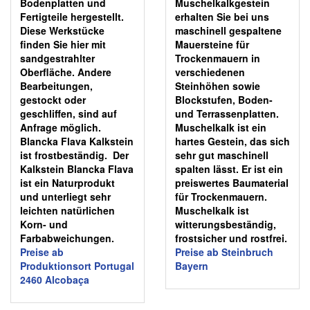
Bodenplatten und
Muschelkalkgestein
Fertigteile hergestellt.
erhalten Sie bei uns
Diese Werkstücke
maschinell gespaltene
finden Sie hier mit
Mauersteine für
sandgestrahlter
Trockenmauern in
Oberfläche. Andere
verschiedenen
Bearbeitungen,
Steinhöhen sowie
gestockt oder
Blockstufen, Boden-
geschliffen, sind auf
und Terrassenplatten.
Anfrage möglich.
Muschelkalk ist ein
Blancka Flava Kalkstein
hartes Gestein, das sich
ist frostbeständig. Der
sehr gut maschinell
Kalkstein Blancka Flava
spalten lässt. Er ist ein
ist ein Naturprodukt
preiswertes Baumaterial
und unterliegt sehr
für Trockenmauern.
leichten natürlichen
Muschelkalk ist
Korn- und
witterungsbeständig,
Farbabweichungen.
frostsicher und rostfrei.
Preise ab
Preise ab Steinbruch
Produktionsort Portugal
Bayern
2460
Alcobaça