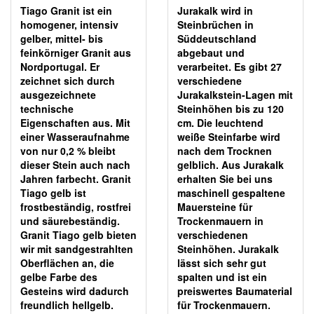
Tiago Granit ist ein
Jurakalk wird in
homogener, intensiv
Steinbrüchen in
gelber, mittel- bis
Süddeutschland
feinkörniger Granit aus
abgebaut und
Nordportugal. Er
verarbeitet. Es gibt 27
zeichnet sich durch
verschiedene
ausgezeichnete
Jurakalkstein-Lagen mit
technische
Steinhöhen bis zu 120
Eigenschaften aus. Mit
cm. Die leuchtend
einer Wasseraufnahme
weiße Steinfarbe wird
von nur 0,2 % bleibt
nach dem Trocknen
dieser Stein auch nach
gelblich. Aus Jurakalk
Jahren farbecht. Granit
erhalten Sie bei uns
Tiago gelb ist
maschinell gespaltene
frostbeständig, rostfrei
Mauersteine für
und säurebeständig.
Trockenmauern in
Granit Tiago gelb bieten
verschiedenen
wir mit sandgestrahlten
Steinhöhen. Jurakalk
Oberflächen an, die
lässt sich sehr gut
gelbe Farbe des
spalten und ist ein
Gesteins wird dadurch
preiswertes Baumaterial
freundlich hellgelb.
für Trockenmauern.