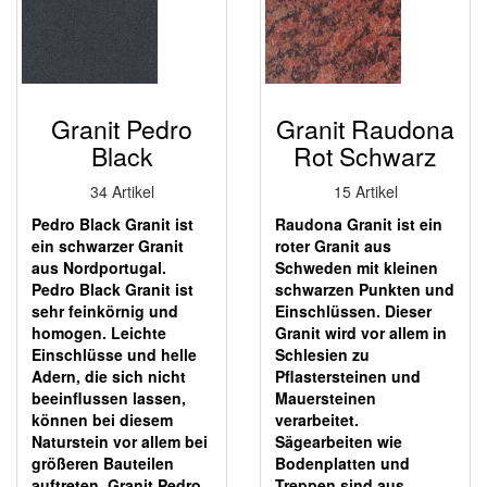
Granit Pedro
Granit Raudona
Black
Rot Schwarz
34 Artikel
15 Artikel
Pedro Black Granit ist
Raudona Granit ist ein
ein schwarzer Granit
roter Granit aus
aus Nordportugal.
Schweden mit kleinen
Pedro Black Granit ist
schwarzen Punkten und
sehr feinkörnig und
Einschlüssen. Dieser
homogen. Leichte
Granit wird vor allem in
Einschlüsse und helle
Schlesien zu
Adern, die sich nicht
Pflastersteinen und
beeinflussen lassen,
Mauersteinen
können bei diesem
verarbeitet.
Naturstein vor allem bei
Sägearbeiten wie
größeren Bauteilen
Bodenplatten und
auftreten. Granit Pedro
Treppen sind aus